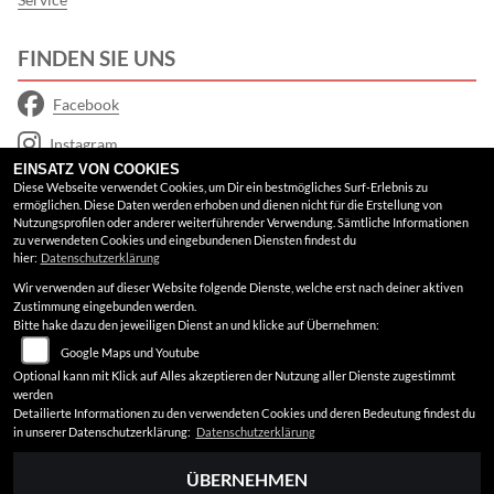
FINDEN SIE UNS
Facebook
Instagram
EINSATZ VON COOKIES
Google Maps
Diese Webseite verwendet Cookies, um Dir ein bestmögliches Surf-Erlebnis zu
ermöglichen. Diese Daten werden erhoben und dienen nicht für die Erstellung von
Nutzungsprofilen oder anderer weiterführender Verwendung. Sämtliche Informationen
RECHTLICHES
zu verwendeten Cookies und eingebundenen Diensten findest du
hier:
Datenschutzerklärung
Wir verwenden auf dieser Website folgende Dienste, welche erst nach deiner aktiven
AGB
Zustimmung eingebunden werden.
Bitte hake dazu den jeweiligen Dienst an und klicke auf Übernehmen:
Impressum
Google Maps und Youtube
Datenschutz
Optional kann mit Klick auf Alles akzeptieren der Nutzung aller Dienste zugestimmt
werden
Disclaimer
Detailierte Informationen zu den verwendeten Cookies und deren Bedeutung findest du
in unserer Datenschutzerklärung:
Datenschutzerklärung
Barrierefreiheit
ÜBERNEHMEN